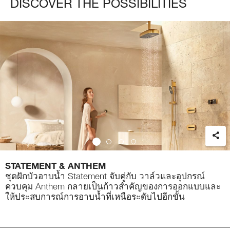
DISCOVER THE POSSIBILITIES
์
แชร
STATEMENT & ANTHEM
ชุดฝักบัวอาบน้ำ Statement จับคู่กับ วาล์วและอุปกรณ์
ควบคุม Anthem กลายเป็นก้าวสำคัญของการออกแบบและ
ให้ประสบการณ์การอาบน้ำที่เหนือระดับไปอีกขั้น