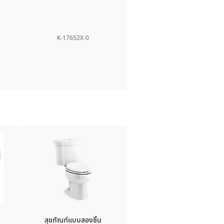
K-17652X-0
สุขภัณฑ์แบบสองชิ้น