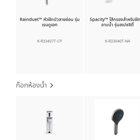
Rainduet™
หัวฝักบัวสายอ่อน รุ่น
Spacity™
ไส้กรองสำหรับฝัก
เรนดูเอท
อาบน้ำ รุ่นสเปซซิตี้
K-R33407T-CP
K-R33040T-NA
ก๊อกห้องน้ำ