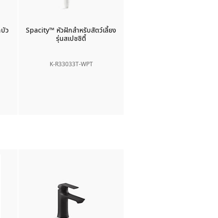
บัว
Spacity™
หัวฝักสำหรับสัตว์เลี้ยง
รุ่นสเปซซิตี้
K-R33033T-WPT