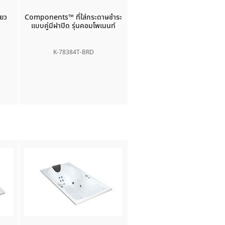
่ยว
Components™
ที่ใส่กระดาษชำระ
แบบคู่มีฝาปิด รุ่นคอมโพเนนท์
K-78384T-BRD