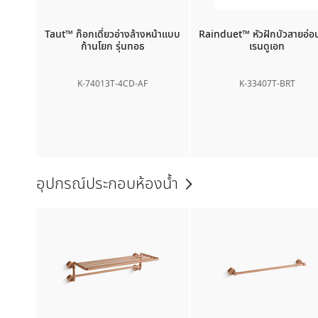
Taut™
ก๊อกเดี่ยวอ่างล้างหน้าแบบ
Rainduet™
หัวฝักบัวสายอ่อน
ก้านโยก รุ่นทอธ
เรนดูเอท
K-74013T-4CD-AF
K-33407T-BRT
อุปกรณ์ประกอบห้องน้ำ