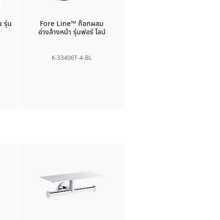
 รุ่น
Fore Line™
ก๊อกผสม
อ่างล้างหน้า รุ่นฟอร์ ไลน์
K-33406T-4-BL