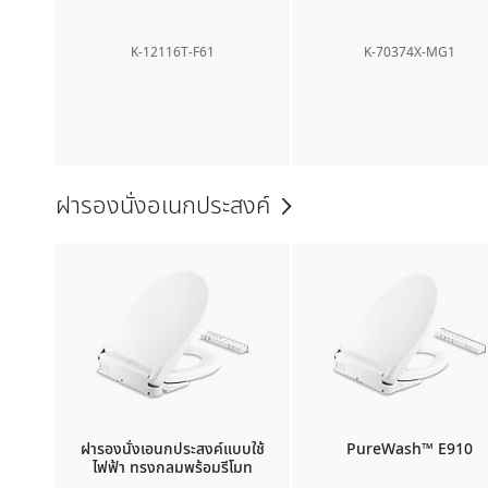
K-12116T-F61
K-70374X-MG1
ฝารองนั่งอเนกประสงค์
ฝารองนั่งเอนกประสงค์แบบใช้
PureWash™ E910
ไฟฟ้า ทรงกลมพร้อมรีโมท