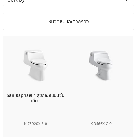
หมวดหมู่และตัวกรอง
San Raphael™
สุขภัณฑ์แบบชิ้น
เดียว
K-75920X-S-0
K-3466X-C-0