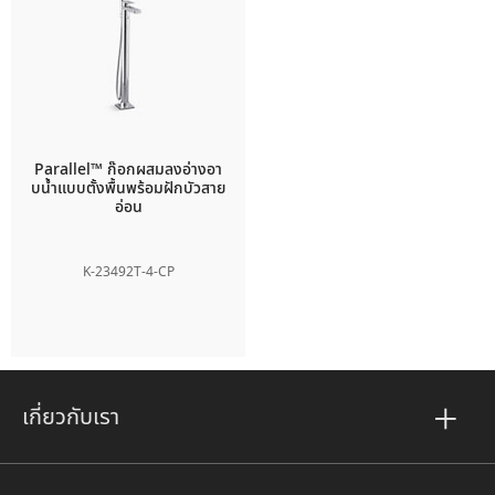
Parallel™
ก๊อกผสมลงอ่างอา
บนํ้าแบบตั้งพื้นพร้อมฝักบัวสาย
อ่อน
K-23492T-4-CP
เกี่ยวกับเรา