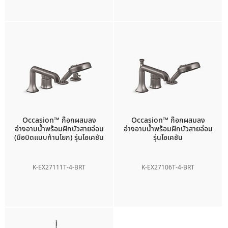
Occasion™
ก๊อกผสมลง
Occasion™
ก๊อกผสมลง
อ่างอาบน้ำพร้อมฝักบัวสายอ่อน
อ่างอาบน้ำพร้อมฝักบัวสายอ่อน
(มือบิดแบบก้านโยก) รุ่นโอเคชัน
รุ่นโอเคชัน
K-EX27111T-4-BRT
K-EX27106T-4-BRT