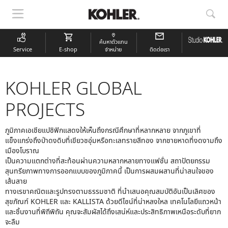
แสดง
แสด
การนำ
การ
ทาง
ค้นห
ค้นหาตัวแทน
Service
E-shop
จำหน่าย
ติดต่อเรา
KOHLER GLOBAL
PROJECTS
ภูมิภาคเอเชียแปซิฟิกแสดงให้เห็นถึงกรณีศึกษาที่หลากหลาย จากภูเขาที่
แข็งแกร่งถึงป่าดงดิบที่เขียวชอุ่มหรือทะเลทรายสีทอง จากชายหาดที่งดงามถึง
เมืองโบราณ
เป็นความแตกต่างที่สะท้อนผ่านความหลากหลายทางแฟชั่น สถาปัตยกรรม
สุนทรียภาพทางการออกแบบของภูมิภาคนี้ เป็นการผสมผสานที่น่าสนใจของ
เส้นสาย
ทางเรขาคณิตและรูปทรงตามธรรมชาติ ที่นำเสนอคุณสมบัติอันเป็นเลิศของ
สุขภัณฑ์ KOHLER และ KALLISTA ด้วยดีไซน์ที่น่าหลงใหล เทคโนโลยีแถวหน้า
และชิ้นงานที่พิถีพิถัน คุณจะสัมผัสได้ถึงเสน่ห์และประสิทธิภาพเหนือระดับที่ยาก
จะลืม