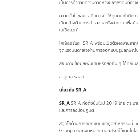
เป็นการท้าทายความคาดหวังของสังคมที่อาจมีต
ความตั้งใจของเราคือการทำให้ทุกคนเข้าถึงงาน
เปิดกว้างด้านการสำรวจและตั้งคำถาม เพื่อ
ในเชิงบวก”
โคห์เลอร์และ SR_A พร้อมเปิดตัวผลงานจากค
จุดแรงบันดาลใจผ่านการออกแบบรูปลักษณ์
สอบถามข้อมูลเพิ่มเติมหรือสื่ออื่น ๆ ได้ที่อีเ
ซามูเอล รอสส์
เกี่ยวกับ
SR_A
SR_A
SR_A ก่อตั้งขึ้นในปี 2019 โดย ดร.ซาม
และการลงมือปฏิบัติ
สตูดิโอด้านการออกแบบเชิงอุตสาหกรรมน
Group ตลอดจนหน่วยงานอิสระที่ใช้เทคโนโล