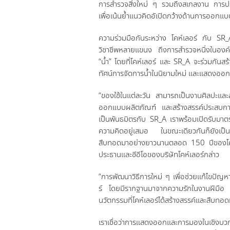
การสำรวจสิ่งใหม่ ๆ รวมถึงสเกลงาน การประ
เพื่อเน้นย้ำแนวคิดอัเปิดกว้างด้านการออกแ
ความร่วมมือกันระหว่าง โคห์เลอร์ กับ SR_A
วิชาชีพหลายแขนง ถึงการสำรวจหนึ่งในองค์
“น้ำ” โดยที่โคห์เลอร์ และ SR_A จะร่วมกันสร
ทัศน์การจัดการน้ำในนิยามใหม่ และแสดงออกอ
“ของใช้ในแต่ละวัน สามารถเป็นงานศิลปะและสร้าง
ออกแบบผลิตภัณฑ์ และสร้างสรรค์ประสบการณ์
เป็นพันธมิตรกับ SR_A เราพร้อมเปิดรับมาตร
ความคิดอยู่เสมอ ในขณะเดียวกันก็ยังเป็น
สืบทอดมาอย่างยาวนานตลอด 150 ปีของโคห์เลอ
ประธานและซีอีโอของบริษัทโคห์เลอร์กล่าว
“การพัฒนาวิธีการใหม่ ๆ เพื่อช่วยแก้ไขปัญ
ร์ โดยมีรากฐานมาจากความรักในงานฝีมือ 
นวัตกรรมที่โคห์เลอร์ได้สร้างสรรค์และสืบท
เราเชื่อว่าการแสดงออกและการมองในเชิงบว