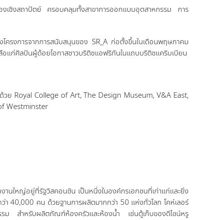
งเชิงสถาปัตย์ ครอบคลุมทั้งสาขาการออกแบบอุตสาหกรรม การ
่งโครงการจากการสนับสนุนของ SR_A ก่อตั้งขึ้นในเดือนพฤษภาคม
ลือแก่ศิลปินผู้ด้อยโอกาสชาวบริติชแอฟริกันในแถบบริติชแคริบเบียน
้วย Royal College of Art, The Design Museum, V&A East,
 of Westminster
านใหญ่อยู่ที่รัฐวิสคอนซิน เป็นหนึ่งในองค์กรเอกชนที่เก่าแก่และยิ่ง
ว่า 40,000 คน ด้วยฐานการผลิตมากกว่า 50 แห่งทั่วโลก โคห์เลอร์
รม สำหรับผลิตภัณฑ์ห้องครัวและห้องน้ำ เช่นตู้เก็บของดีไซน์หรู