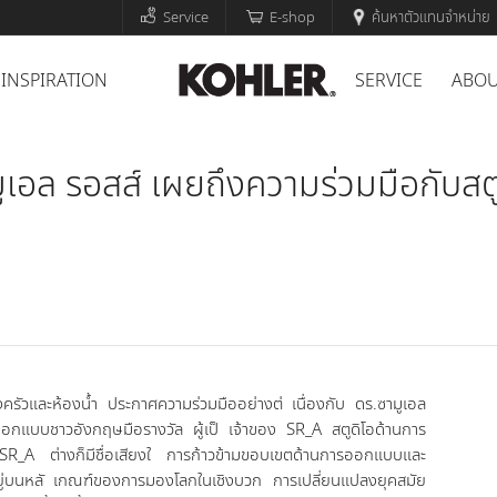
Service
E-shop
ค้นหาตัวแทนจำหน่าย
INSPIRATION
SERVICE
ABOU
มูเอล รอสส์ เผยถึงความร่วมมือกับสต
ครัวและห้องน้ำ ประกาศความร่วมมืออย่างต่ เนื่องกับ ดร.ซามูเอล
กแบบชาวอังกฤษมือรางวัล ผู้เป็ เจ้าของ SR_A สตูดิโอด้านการ
R_A ต่างก็มีชื่อเสียงใ การก้าวข้ามขอบเขตด้านการออกแบบและ
งอยู่บนหลั เกณฑ์ของการมองโลกในเชิงบวก การเปลี่ยนแปลงยุคสมัย