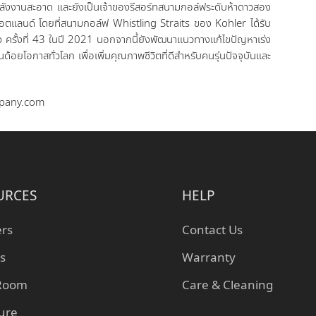
พลังงานสะอาด และยังเป็นเจ้าของรีสอร์ทสนามกอล์ฟระดับห้าดาวสอง
อตแลนด์ โดยที่สนามกอล์ฟ Whistling Straits ของ Kohler ได้รับ
p ครั้งที่ 43 ในปี 2021 นอกจากนี้ยังพัฒนาแนวทางแก้ไขปัญหาเร่ง
้อยโอกาสทั่วโลก เพื่อเพิ่มคุณภาพชีวิตที่ดีสำหรับคนรุ่นปัจจุบันและ
ompany.com
URCES
HELP
ers
Contact Us
s
Warranty
 Room
Care & Cleaning
ture