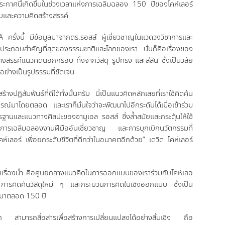
กาศนี้เกิดขึ้นในช่วงเวลาแห่งการเฉลิมฉลอง 150 ปีของโคห์เลอร์
บบและความคิดสร้างสรรค์
 ครั้งนี้ มีข้อมูลมาจากดร.รอสส์ ผู้เชี่ยวชาญในแวดวงวิชาการและ
ประกอบสำคัญที่สุดของธรรมชาติและโลกของเรา นั่นก็คือเรื่องของ
้างสรรค์แนวคิดนอกกรอบ ทั้งจากวัสดุ รูปทรง และสีสัน ซึ่งเป็นวิสัย
ย่างเป็นรูปธรรมที่ชัดเจน
ปฏิสัมพันธ์ที่ดีได้ทั้งนั้นครับ นี่เป็นแนวคิดหลักเลยที่เราใช้คิดค้น
มาโดยตลอด และเราก็มั่นใจว่าจะพัฒนาไปอีกระดับได้เมื่อเข้าร่วม
ฐานและแนวทางศิลปะของซามูเอล รอสส์ ซึ่งล้ำสมัยและกระตุ้นให้ใช้
การเฉลิมฉลองงานฝีมืออันเชี่ยวชาญ และการบุกเบิกนวัตกรรมที่
ร์ เพื่อยกระดับชีวิตที่ดีกว่าในอนาคตอีกด้วย” เดวิด โคห์เลอร์
หาเรื่องน้ำ คือศูนย์กลางแนวคิดในการออกแบบของเราร่วมกับโคห์เลอ
การคิดค้นวัสดุใหม่ ๆ และกระบวนการคิดในเชิงออกแบบ ซึ่งเป็น
อดมาตลอด 150 ปี
ก สามารถสื่อสารเพื่อสร้างการเปลี่ยนแปลงได้อย่างสิ้นเชิง ถือ