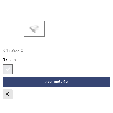
K-17652X-0
สี :
สีขาว
สอบถามเพิ่มเติม