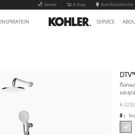
Service
E-shop
ค้นหาตัวแทนจำหน่าย
INSPIRATION
SERVICE
ABOU
DTV
ก๊อกผส
และชุด
K-2232
สี :
โคร