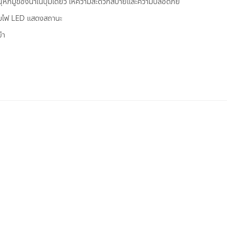
ณุหภมูิของน้ำในปุ่มเดียว ให้ความสะดวกสบายและความปลอดภัย
ร้อมไฟ LED แสดงสถานะ
ยำ