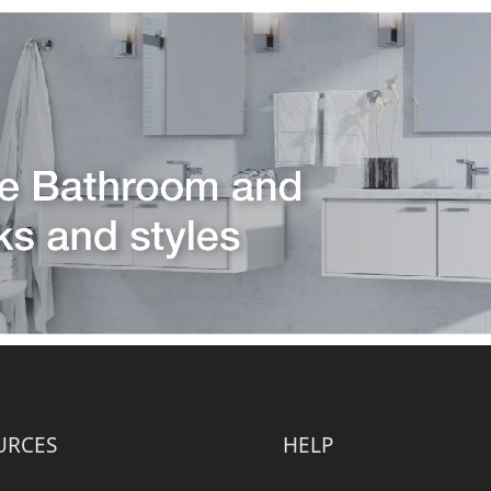
URCES
HELP