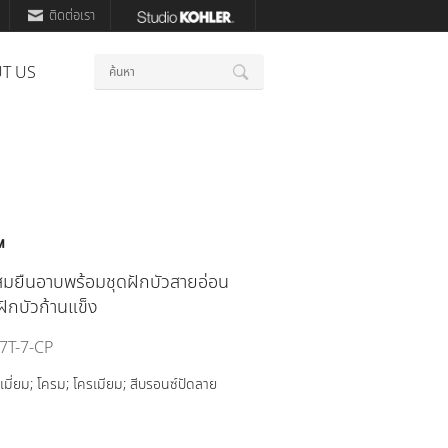
ติดต่อเรา
คำ
T US
ค้นหา
สำคัญ
™
มยืนอาบพร้อมชุดฝักบัวสายอ่อน
ฝักบัวก้านแข็ง
7T-7-CP
เมี่ยม; โครม; โครเมียม; สีบรอนซ์ปัดลาย