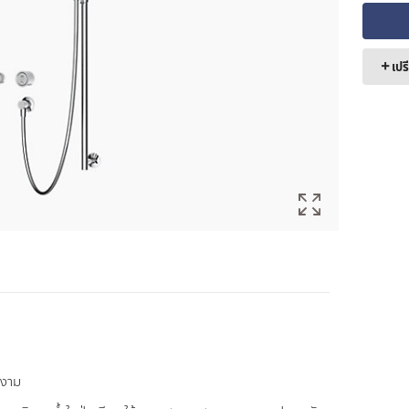
เปร
างาม