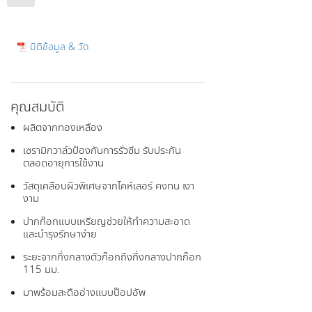
มิติข้อมูล & วัด
คุณสมบัติ
ผลิตจากทองเหลือง
เซรามิกวาล์วป้องกันการรั่วซึม รับประกัน
ตลอดอายุการใช้งาน
วัสดุเคลือบผิวพิเศษจากโคห์เลอร์ คงทน เงา
งาม
ปากก๊อกแบบเหรียญช่วยให้ทำความสะอาด
และบำรุงรักษาง่าย
ระยะจากกึ่งกลางตัวก๊อกถึงกึ่งกลางปากก๊อก
115 มม.
มาพร้อมสะดืออ่างแบบป๊อปอัพ