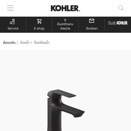
แสดง
แสด
การนำ
การ
ทาง
ค้นห
ค้นหาตัวแทน
Service
E-shop
จำหน่าย
ติดต่อเรา
ย้อนกลับ
ห้องน้ำ
ก๊อกห้องน้ำ