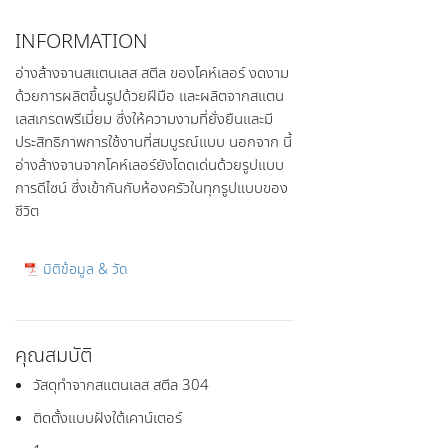
INFORMATION
อ่างล้างจานสแตนเลส สตีล ของโคห์เลอร์ งดงาม
ด้วยการผลิตขึ้นรูปด้วยฝีมือ และผลิตจากสแตน
เลสเกรดพรีเมี่ยม ซึ่งให้ความงามที่ยั่งยืนและมี
ประสิทธิภาพการใช้งานที่สมบูรณ์แบบ นอกจาก นี้
อ่างล้างจานจากโคห์เลอร์ยังโดดเด่นด้วยรูปแบบ
การดีไซน์ ซึ่งเข้ากันกับห้องครัวในทุกรูปแบบของ
ชีวิต
มิติข้อมูล & วัด
คุณสมบัติ
วัสดุทำจากสแตนเลส สตีล 304
ติดตั้งแบบฝังใต้เคาน์เตอร์