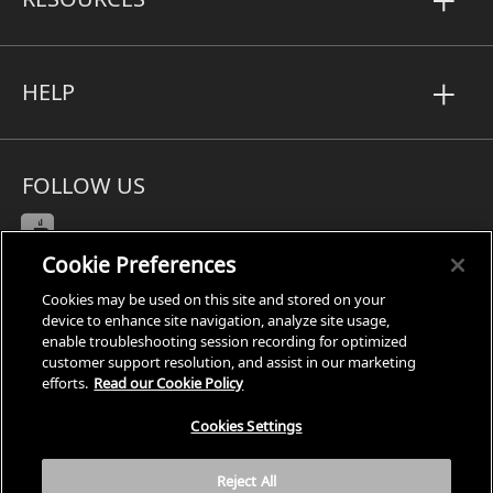
HELP
FOLLOW US
Cookie Preferences
Cookies may be used on this site and stored on your
Subject Access Request
device to enhance site navigation, analyze site usage,
enable troubleshooting session recording for optimized
Privacy
customer support resolution, and assist in our marketing
Cookies Settings
efforts.
Read our Cookie Policy
Legal
Cookies Settings
Site Map
Terms
Reject All