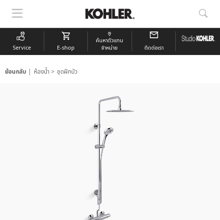
แสดง
แสด
การนำ
การ
ทาง
ค้นห
ค้นหาตัวแทน
Service
E-shop
จำหน่าย
ติดต่อเรา
ย้อนกลับ
ห้องน้ำ
ชุดฝักบัว