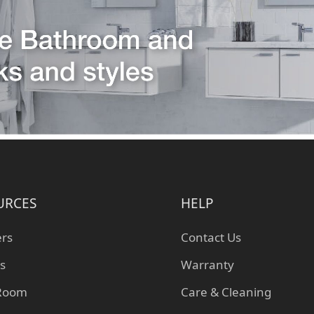
URCES
HELP
ers
Contact Us
s
Warranty
 Room
Care & Cleaning