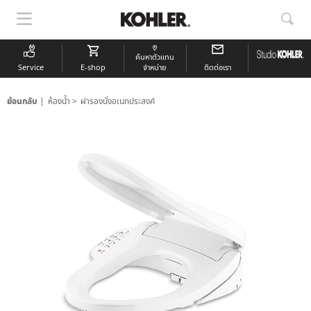
แสดง
แสด
การนำ
การ
ทาง
ค้นห
ค้นหาตัวแทน
Service
E-shop
จำหน่าย
ติดต่อเรา
ย้อนกลับ
ห้องน้ำ
ฝารองนั่งอเนกประสงค์