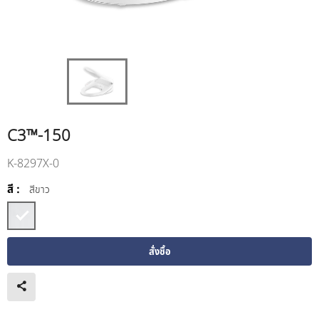
C3™-150
K-8297X-0
สี :
สีขาว
สั่งซื้อ