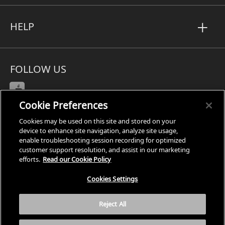
HELP
FOLLOW US
Cookie Preferences
Cookies may be used on this site and stored on your
Subject Access Request
device to enhance site navigation, analyze site usage,
enable troubleshooting session recording for optimized
Privacy
customer support resolution, and assist in our marketing
Cookies Settings
efforts.
Read our Cookie Policy
Legal
Cookies Settings
Site Map
Terms
Reject All
Accessibility