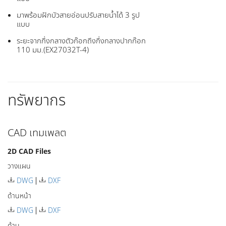
มาพร้อมฝักบัวสายอ่อนปรับสายน้ำได้ 3 รูป
แบบ
ระยะจากกึ่งกลางตัวก๊อกถึงกึ่งกลางปากก๊อก
110 มม.(EX27032T-4)
ทรัพยากร
CAD เทมเพลต
2D CAD Files
วางแผน
DWG
DXF
ด้านหน้า
DWG
DXF
ด้าน