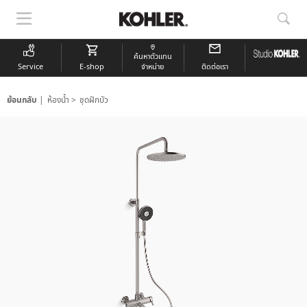
แสดง
แสด
การนำ
การ
ทาง
ค้นห
ค้นหาตัวแทน
Service
E-shop
จำหน่าย
ติดต่อเรา
ย้อนกลับ
ห้องน้ำ
ชุดฝักบัว