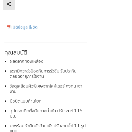
มิติข้อมูล & วัด
คุณสมบัติ
ผลิตจากทองเหลือง
เซรามิกวาล์วป้องกันการรั่วซึม รับประกัน
ตลอดอายุการใช้งาน
วัสดุเคลือบผิวพิเศษจากโคห์เลอร์ คงทน เงา
งาม
มือบิดแบบก้านโยก
อุปกรณ์ติดตั้งกับทางน้ำเข้า ปรับระยะได้ 15
มม.
มาพร้อมหัวฝักบัวก้านแข็งปรับสายน้ำได้ 1 รูป
แบบ